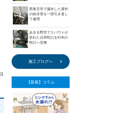
西東京市で漏水した屋外
の給水管を一部引き直し
て修理
あきる野市でスパウトが
折れた台所蛇口をKVKの
蛇口へ交換
施工ブログへ
目
【新着】コラム