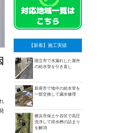
【新着】施工実績
因
国立市で水漏れした屋外
の給水管を引き直し
新座市で地中の給水管を
一部交換して漏水修理
れ
発
横浜市保土ケ谷区で高圧
洗浄して排水桝の詰まり
を解消