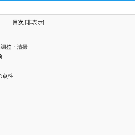
目次
[
非表示
]
・調整・清掃
検
の点検