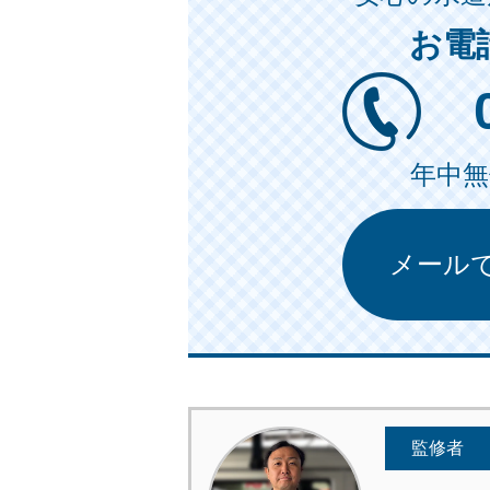
お電
年中無休
メール
監修者