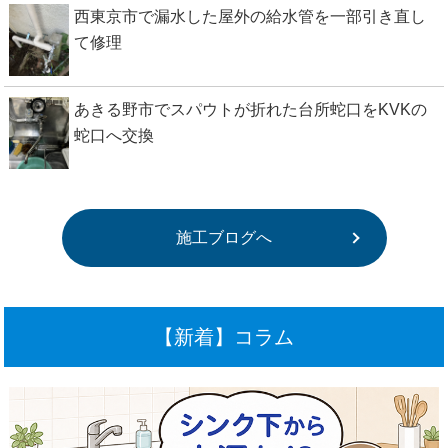
西東京市で漏水した屋外の給水管を一部引き直し
て修理
あきる野市でスパウトが折れた台所蛇口をKVKの
蛇口へ交換
施工ブログへ
【新着】コラム