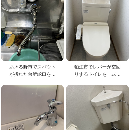
あきる野市でスパウト
狛江市でレバーが空回
が折れた台所蛇口を
りするトイレを一式交
KVKの蛇口へ交換
換