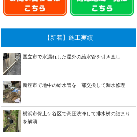
【新着】施工実績
国立市で水漏れした屋外の給水管を引き直し
新座市で地中の給水管を一部交換して漏水修理
横浜市保土ケ谷区で高圧洗浄して排水桝の詰まり
を解消