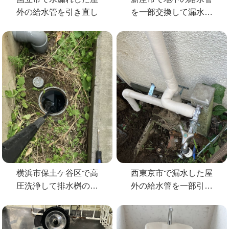
外の給水管を引き直し
を一部交換して漏水修
理
横浜市保土ケ谷区で高
西東京市で漏水した屋
圧洗浄して排水桝の詰
外の給水管を一部引き
まりを解消
直して修理