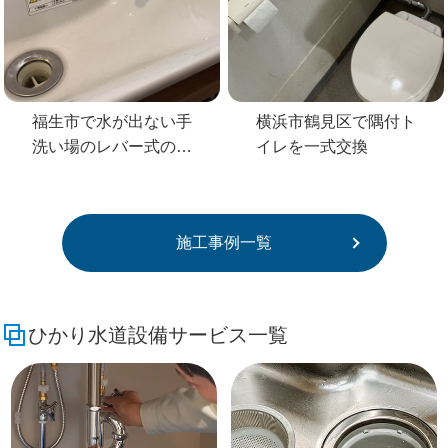
福生市で水が出ない手
横浜市鶴見区で隅付ト
洗い場のレバー式の蛇
イレを一式交換
口を交換
施工事例一覧
ひかり水道設備サービス一覧