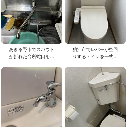
あきる野市でスパウト
狛江市でレバーが空回
が折れた台所蛇口を
りするトイレを一式交
KVKの蛇口へ交換
換