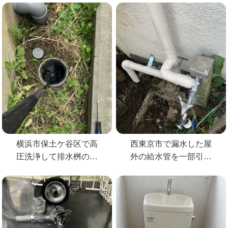
横浜市保土ケ谷区で高
西東京市で漏水した屋
圧洗浄して排水桝の詰
外の給水管を一部引き
まりを解消
直して修理