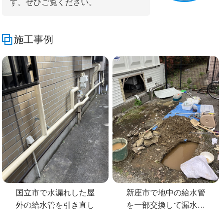
す。ぜひご覧ください。
施工事例
国立市で水漏れした屋
新座市で地中の給水管
外の給水管を引き直し
を一部交換して漏水修
理