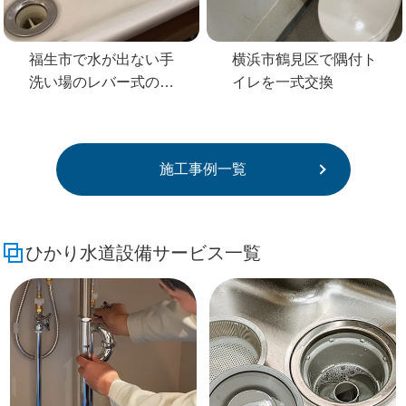
福生市で水が出ない手
横浜市鶴見区で隅付ト
洗い場のレバー式の蛇
イレを一式交換
口を交換
施工事例一覧
ひかり水道設備サービス一覧