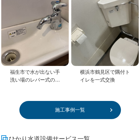
福生市で水が出ない手
横浜市鶴見区で隅付ト
洗い場のレバー式の蛇
イレを一式交換
口を交換
施工事例一覧
ひかり水道設備サービス一覧