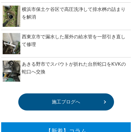
横浜市保土ケ谷区で高圧洗浄して排水桝の詰まり
を解消
西東京市で漏水した屋外の給水管を一部引き直し
て修理
あきる野市でスパウトが折れた台所蛇口をKVKの
蛇口へ交換
施工ブログへ
【新着】コラム