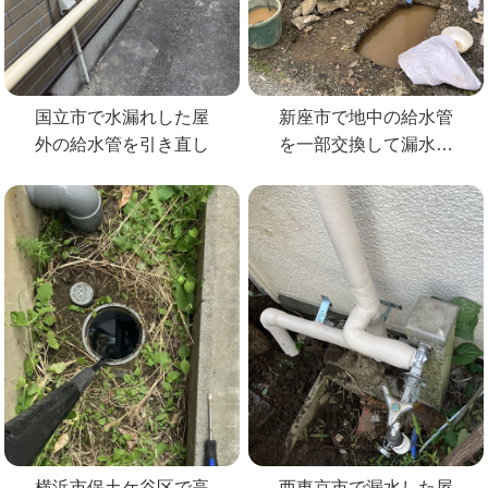
国立市で水漏れした屋
新座市で地中の給水管
外の給水管を引き直し
を一部交換して漏水修
理
横浜市保土ケ谷区で高
西東京市で漏水した屋