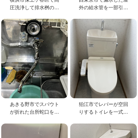
圧洗浄して排水桝の詰
外の給水管を一部引き
まりを解消
直して修理
あきる野市でスパウト
狛江市でレバーが空回
が折れた台所蛇口を
りするトイレを一式交
KVKの蛇口へ交換
換