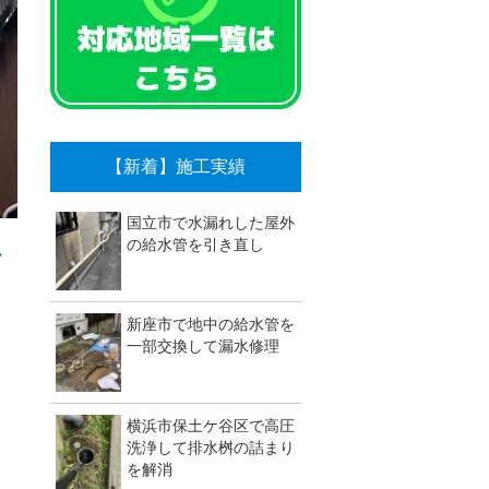
【新着】施工実績
国立市で水漏れした屋外
の給水管を引き直し
ン
新座市で地中の給水管を
一部交換して漏水修理
横浜市保土ケ谷区で高圧
洗浄して排水桝の詰まり
を解消