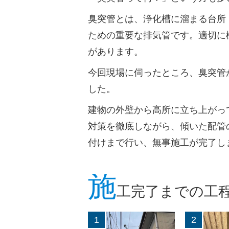
臭突管とは、浄化槽に溜まる台所
ための重要な排気管です。適切に
があります。
今回現場に伺ったところ、臭突管
した。
建物の外壁から高所に立ち上がっ
対策を徹底しながら、傾いた配管
付けまで行い、無事施工が完了し
施
工完了までの工
1
2