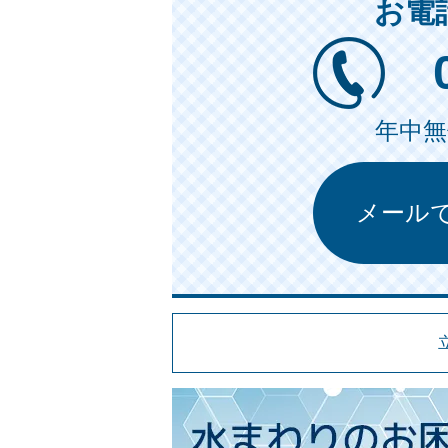
お電
年中無休
メール