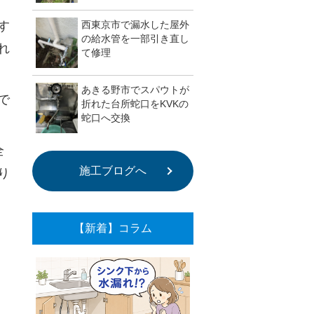
す
西東京市で漏水した屋外
の給水管を一部引き直し
れ
て修理
あきる野市でスパウトが
で
折れた台所蛇口をKVKの
蛇口へ交換
全
施工ブログへ
り
【新着】コラム