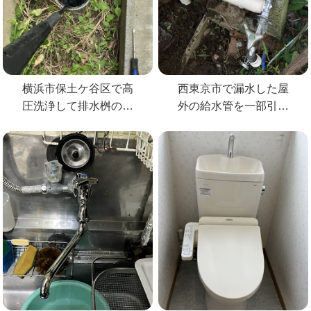
横浜市保土ケ谷区で高
西東京市で漏水した屋
圧洗浄して排水桝の詰
外の給水管を一部引き
まりを解消
直して修理