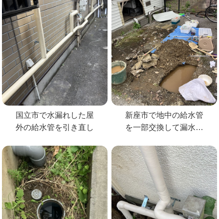
国立市で水漏れした屋
新座市で地中の給水管
外の給水管を引き直し
を一部交換して漏水修
理