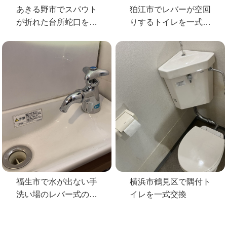
あきる野市でスパウト
狛江市でレバーが空回
が折れた台所蛇口を
りするトイレを一式交
KVKの蛇口へ交換
換
福生市で水が出ない手
横浜市鶴見区で隅付ト
洗い場のレバー式の蛇
イレを一式交換
口を交換