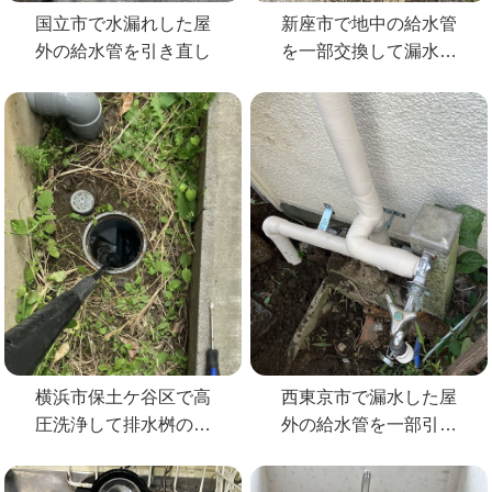
国立市で水漏れした屋
新座市で地中の給水管
外の給水管を引き直し
を一部交換して漏水修
理
横浜市保土ケ谷区で高
西東京市で漏水した屋
圧洗浄して排水桝の詰
外の給水管を一部引き
まりを解消
直して修理