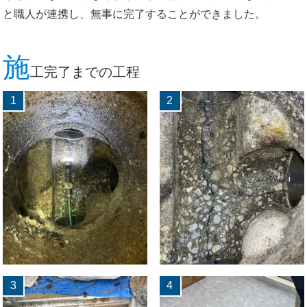
と職人が連携し、無事に完了することができました。
施
工完了までの工程
1
2
3
4