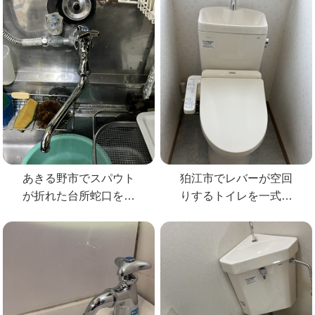
あきる野市でスパウト
狛江市でレバーが空回
が折れた台所蛇口を
りするトイレを一式交
KVKの蛇口へ交換
換