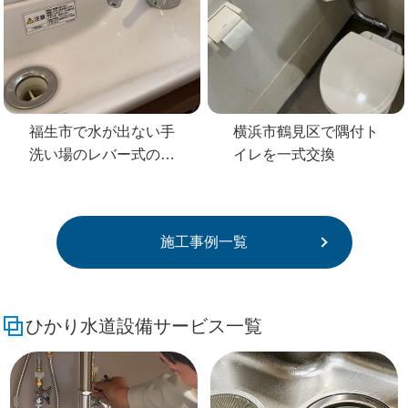
福生市で水が出ない手
横浜市鶴見区で隅付ト
洗い場のレバー式の蛇
イレを一式交換
口を交換
施工事例一覧
ひかり水道設備サービス一覧