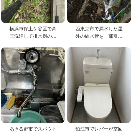
横浜市保土ケ谷区で高
西東京市で漏水した屋
圧洗浄して排水桝の詰
外の給水管を一部引き
まりを解消
直して修理
あきる野市でスパウト
狛江市でレバーが空回