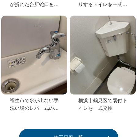
が折れた台所蛇口を
りするトイレを一式交
KVKの蛇口へ交換
換
福生市で水が出ない手
横浜市鶴見区で隅付ト
洗い場のレバー式の蛇
イレを一式交換
口を交換