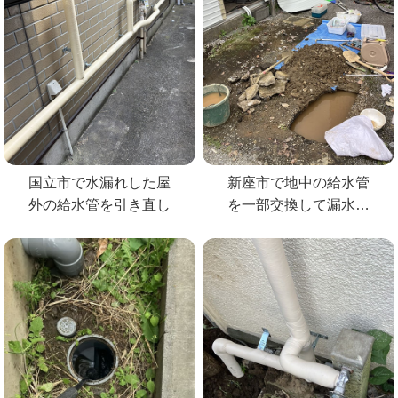
国立市で水漏れした屋
新座市で地中の給水管
外の給水管を引き直し
を一部交換して漏水修
理