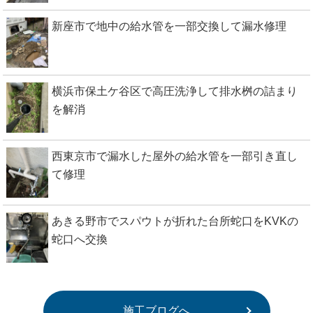
新座市で地中の給水管を一部交換して漏水修理
横浜市保土ケ谷区で高圧洗浄して排水桝の詰まり
を解消
西東京市で漏水した屋外の給水管を一部引き直し
て修理
あきる野市でスパウトが折れた台所蛇口をKVKの
蛇口へ交換
施工ブログへ