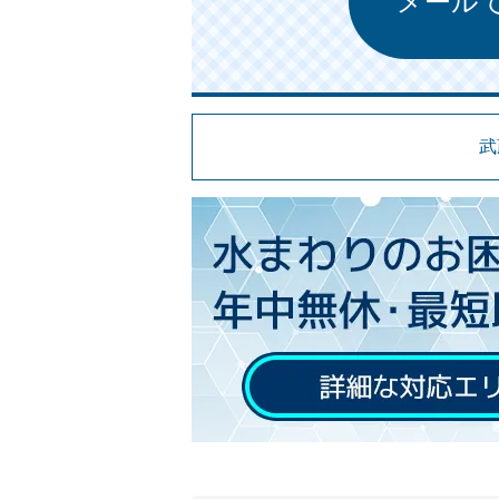
メール
武