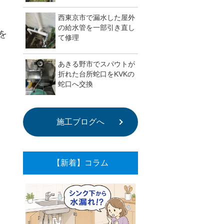
西東京市で漏水した屋外
の給水管を一部引き直し
を
て修理
あきる野市でスパウトが
折れた台所蛇口をKVKの
蛇口へ交換
施工ブログへ
【新着】コラム