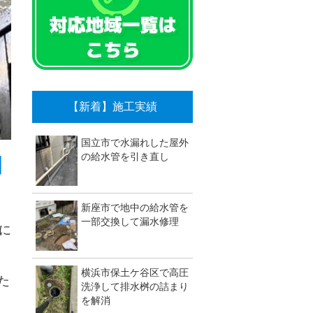
【新着】施工実績
国立市で水漏れした屋外
の給水管を引き直し
旧
新座市で地中の給水管を
一部交換して漏水修理
に
横浜市保土ケ谷区で高圧
た
洗浄して排水桝の詰まり
を解消