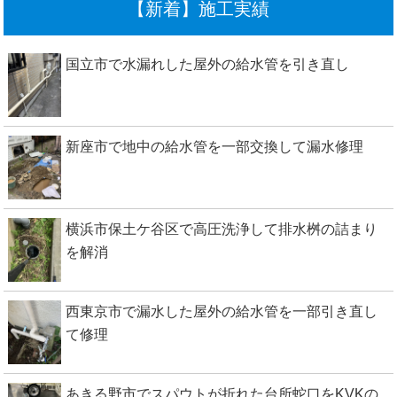
【新着】施工実績
国立市で水漏れした屋外の給水管を引き直し
新座市で地中の給水管を一部交換して漏水修理
横浜市保土ケ谷区で高圧洗浄して排水桝の詰まり
を解消
西東京市で漏水した屋外の給水管を一部引き直し
て修理
あきる野市でスパウトが折れた台所蛇口をKVKの