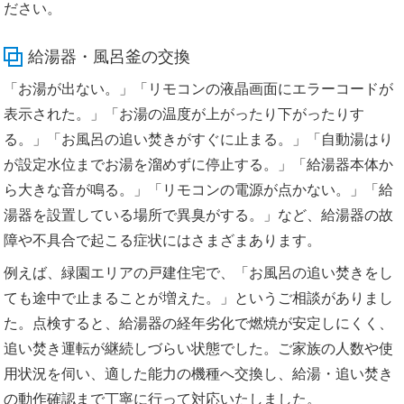
ださい。
給湯器・風呂釜の交換
「お湯が出ない。」「リモコンの液晶画面にエラーコードが
表示された。」「お湯の温度が上がったり下がったりす
る。」「お風呂の追い焚きがすぐに止まる。」「自動湯はり
が設定水位までお湯を溜めずに停止する。」「給湯器本体か
ら大きな音が鳴る。」「リモコンの電源が点かない。」「給
湯器を設置している場所で異臭がする。」など、給湯器の故
障や不具合で起こる症状にはさまざまあります。
例えば、緑園エリアの戸建住宅で、「お風呂の追い焚きをし
ても途中で止まることが増えた。」というご相談がありまし
た。点検すると、給湯器の経年劣化で燃焼が安定しにくく、
追い焚き運転が継続しづらい状態でした。ご家族の人数や使
用状況を伺い、適した能力の機種へ交換し、給湯・追い焚き
の動作確認まで丁寧に行って対応いたしました。