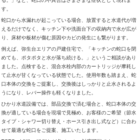
る。」など、蛇口の不具合はさまざまな症状として現れま
す。
蛇口から水漏れが起こっている場合、放置すると水道代が増
えるだけでなく、キッチン下や洗面台下の収納内で水が広が
り、床材や板材が傷む原因やカビの発生にも繋がります。
例えば、弥生台エリアの戸建住宅で、「キッチンの蛇口を閉
めても、ポタポタと水が落ち続ける。」というご相談があり
ました。点検すると、混合水栓内部のカートリッジが摩耗し
て止水が甘くなっている状態でした。使用年数も踏まえ、蛇
口本体の交換をご提案し、交換後はしっかりと止水されるよ
うになり、レバー操作も軽くなりました。
ひかり水道設備では、部品交換で済む場合と、蛇口本体の交
換が適している場合を現場で見極め、お客様のご希望（節水
タイプ・シャワー切り替え・ホース引き出し式など）に合わ
せて最適な蛇口をご提案、施工いたします。