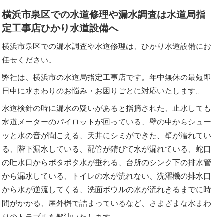
横浜市泉区での水道修理や漏水調査は水道局指
定工事店ひかり水道設備へ
横浜市泉区での漏水調査や水道修理は、ひかり水道設備にお
任せください。
弊社は、横浜市の水道局指定工事店です。年中無休の最短即
日中に水まわりのお悩み・お困りごとに対応いたします。
水道検針の時に漏水の疑いがあると指摘された、止水しても
水道メーターのパイロットが回っている、壁の中からシュー
ッと水の音が聞こえる、天井にシミができた、壁が濡れてい
る、階下漏水している、配管が錆びて水が漏れている、蛇口
の吐水口からポタポタ水が垂れる、台所のシンク下の排水管
から漏水している、トイレの水が流れない、洗濯機の排水口
から水が逆流してくる、洗面ボウルの水が流れきるまでに時
間がかかる、屋外桝で詰まっているなど、さまざまな水まわ
りのトラブルを解決いたします。