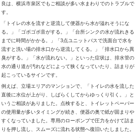
良は、横浜市泉区でもご相談が多い水まわりでのトラブルで
す。
「トイレの水を流すと逆流して便器から水が溢れそうにな
る。」「ゴボゴボ音がする。」「台所シンクの水が流れきる
までに時間がかかる。」「3点ユニットバスで洗面台で水を
流すと洗い場の排水口から逆流してくる。」「排水口から異
臭がする。」「水が流れない。」といった症状は、排水管の
水の通り道が汚れなどによって狭くなっていたり、詰まりが
起こっているサインです。
例えば、立場エリアのマンションで、「トイレの水を流した
直後に水位が上がり、しばらくしてからゆっくり引く。」と
いうご相談がありました。点検すると、トイレットペーパー
の使用量が多いタイミングが続き、便器の奥で紙が固まりや
すくなっていました。専用のローポンプで圧力をかけて詰ま
りを押し流し、スムーズに流れる状態へ復旧いたしました。